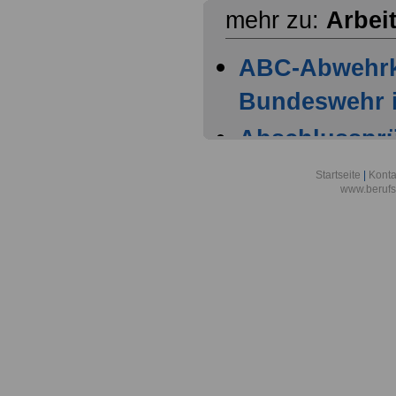
mehr zu:
Arbei
ABC-Abwehr
Bundeswehr i
Abschlussprüf
Berlin
Startseite
|
Konta
www.berufs
Akademie der
Aktionsgemei
den Frieden e
Alexander-vo
in Bonn
Alfred-Wegene