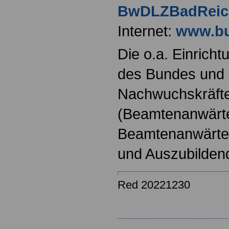
BwDLZBadReic
Internet:
www.bu
Die o.a. Einricht
des Bundes und s
Nachwuchskräfte
(Beamtenanwärt
Beamtenanwärter
und Auszubilden
Red 20221230