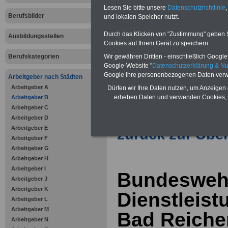
Vorteile für den öffentlichen Dien
Lesen Sie bitte unsere
Datenschutzrichtlinie
,
Vergleichen und sparen
:
Berufsbilder
und lokalen Speicher nutzt.
Bausparen schon ab 16 Jahren
Berufsunfähigkeitsabsicherung
Durch das Klicken von "Zustimmung" geben Sie
Ausbildungsstellen
Krankenzusatzversicherung
-
Cookies auf Ihrem Gerät zu speichern.
Online-Vergleich Gesetzliche
Krankenkassen
-
Berufskategorien
Wir gewähren Dritten - einschließlich Google -
Zahnzusatzversicherung
-
Google-Website "
Datenschutzerklärung & N
Vorteile der Privaten
Google ihre personenbezogenen Daten verw
Arbeitgeber nach Städten
Krankenversicherung
Arbeitgeber A
Dürfen wir Ihre Daten nutzen, um Anzeigen 
erheben Daten und verwenden Cookies, 
Arbeitgeber B
Arbeitgeber C
Arbeitgeber D
Arbeitgeber E
zurück zur Über
Arbeitgeber F
Arbeitgeber G
Arbeitgeber H
Arbeitgeber I
Bundesweh
Arbeitgeber J
Arbeitgeber K
Dienstleis
Arbeitgeber L
Arbeitgeber M
Bad Reiche
Arbeitgeber N