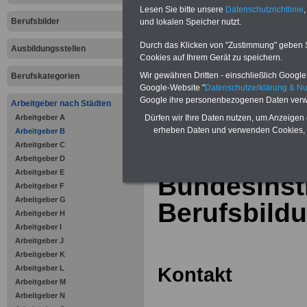
Online-Vergleich Gesetzliche
Lesen Sie bitte unsere
Datenschutzrichtlinie
,
Krankenkassen
-
Berufsbilder
und lokalen Speicher nutzt.
Zahnzusatzversicherung
-
Vorteile der Privaten
Durch das Klicken von "Zustimmung" geben Sie
Ausbildungsstellen
Krankenversicherung
Cookies auf Ihrem Gerät zu speichern.
Wir gewähren Dritten - einschließlich Google -
Berufskategorien
Google-Website "
Datenschutzerklärung & N
Google ihre personenbezogenen Daten verw
Arbeitgeber nach Städten
Arbeitgeber A
zurück zur Über
Dürfen wir Ihre Daten nutzen, um Anzeigen 
erheben Daten und verwenden Cookies, 
Arbeitgeber B
Arbeitgeber C
Arbeitgeber D
Arbeitgeber E
Bundesinsti
Arbeitgeber F
Arbeitgeber G
Berufsbild
Arbeitgeber H
Arbeitgeber I
Arbeitgeber J
Arbeitgeber K
Kontakt
Arbeitgeber L
Arbeitgeber M
Arbeitgeber N