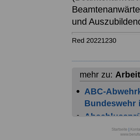
Beamtenanwärter
und Auszubilden
Red 20221230
mehr zu:
Arbei
ABC-Abwehr
Bundeswehr i
Abschlussprüf
Berlin
Startseite
|
Konta
www.berufs