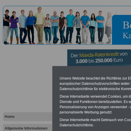
Bundesinsti
Unsere Website beachtet die Richtlinie zur 
europäischer Datenschutzvorschriften wide
Datenschutzrichtlinie für elektronische Komm
Berufsbild
Diese Internetseite verwendet Cookies, um 
Dienste und Funktionen bereitzustellen. Es
Personalisierung von Anzeigen verwendet - un
Vorteile für den öffentlichen Dien
personalisierte Werbung genutzt.
Vergleichen und sparen
:
Home
Bausparen schon ab 16 Jahren
Diese Internetseite macht Gebrauch von Cooki
Berufsunfähigkeitsabsicherung
Datenschutzrichtlinie.
Allgemeine Informationen
Krankenzusatzversicherung
-