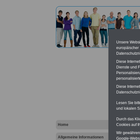
Unsere Websit
europäischer
Datenschutzri
Diese Interne
Dienste und F
Personalisier
personalisier
Diens
Diese Interne
Hunsrü
Datenschutzric
Kreuz
Lesen Sie bit
und lokalen S
Vort
Durch das Kli
Ba
Home
Cookies auf I
Be
K
Wir gewähren D
Allgemeine Informationen
Google-Websi