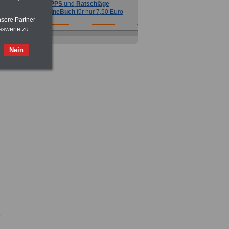
TIPPS
und
Ratschläge
>>>
OnlineBuch
für nur 7,50 Euro
nsere Partner
sswerte zu
Nein
Ratgeber
zum Berufseinstieg
TIPPS
und
Ratschläge
>>>
OnlineBuch
für nur 7,50 Euro
e