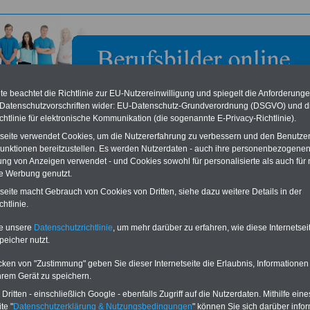
e beachtet die Richtlinie zur EU-Nutzereinwilligung und spiegelt die Anforderung
 Datenschutzvorschriften wider: EU-Datenschutz-Grundverordnung (DSGVO) und d
chtlinie für elektronische Kommunikation (die sogenannte E-Privacy-Richtlinie).
tseite verwendet Cookies, um die Nutzererfahrung zu verbessern und den Benutze
unktionen bereitzustellen. Es werden Nutzerdaten - auch ihre personenbezogenen
ung von Anzeigen verwendet - und Cookies sowohl für personalisierte als auch für 
te Werbung genutzt.
tleistungszentrum Ländlicher Raum - Rheinhessen-Nahe-
tseite macht Gebrauch von Cookies von Dritten, siehe dazu weitere Details in der
ck (DLR Rheinhessen-Nahe-Hunsrück) - mit Sitz in Bad
htlinie.
nach
te unsere
Datenschutzrichtlinie
, um mehr darüber zu erfahren, wie diese Internetse
peicher nutzt.
eile für den öffentlichen Dienst
Buchen Sie diesen Platz für Ihren Banner:
Vergleichen und sparen
:
Schon für 250 Euro können Sie einen
cken von "Zustimmung" geben Sie dieser Internetseite die Erlaubnis, Informationen
usparen schon ab 16 Jahren
-
Banner (halfsize 234x60) für 6 Monate bzw.
hrem Gerät zu speichern.
rufsunfähigkeitsabsicherung
-
für 400 Euro bei einer Laufzeit von 12
rankenzusatzversicherung
-
Monaten buchen. Ihr Banner wird auf allen
ritten - einschließlich Google - ebenfalls Zugriff auf die Nutzerdaten. Mithilfe eine
Online-Vergleich Gesetzliche
Einzelseiten von
berufsbilder-online.de
te "
Datenschutzerklärung & Nutzungsbedingungen
" können Sie sich darüber infor