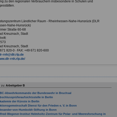
ng zu den regionalen Verbrauchern insbesondere in Schulen und
gesstätten.
istungszentrum Ländlicher Raum - Rheinhessen-Nahe-Hunsrück (DLR
ssen-Nahe-Hunsrück)
mer Straße 60-68
d Kreuznach, Stadt
rift:
 573
d Kreuznach, Stadt
9 671 820-0 ‧ FAX: +49 671 820-600
lr-rnh@dlr.rlp.de
ww.dlr-rnh.rlp.de/
 zu:
Arbeitgeber B
BC-Abwehrkommando der Bundeswehr in Bruchsal
bschlussprüferaufsichtsstelle in Berlin
kademie der Künste in Berlin
ktionsgemeinschaft Dienst für den Frieden e. V. in Bonn
lexander-von-Humboldt-Stiftung in Bonn
lfred-Wegener-Institut Helmholtz-Zentrum für Polar- und Meeresforschung in