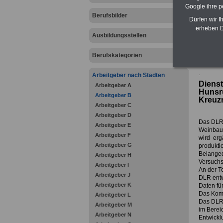
Google ihre 
Berufsbilder
Dürfen wir I
erheben D
Ausbildungsstellen
Berufskategorien
zurück z
.
Arbeitgeber nach Städten
Diens
Arbeitgeber A
Hunsr
Arbeitgeber B
Kreuz
Arbeitgeber C
Arbeitgeber D
Das DLR 
Arbeitgeber E
Weinbau 
Arbeitgeber F
wird erg
Arbeitgeber G
produkti
Belanged
Arbeitgeber H
Versuchs
Arbeitgeber I
An der T
Arbeitgeber J
DLR entw
Arbeitgeber K
Daten für
Das Kom
Arbeitgeber L
Das DLR 
Arbeitgeber M
im Berei
Arbeitgeber N
Entwickl