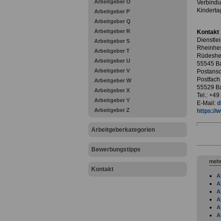
Arbeitgeber O
Verbindu
Kinderta
Arbeitgeber P
Arbeitgeber Q
Arbeitgeber R
Kontakt
Dienstle
Arbeitgeber S
Rheinhe
Arbeitgeber T
Rüdeshei
Arbeitgeber U
55545 Ba
Arbeitgeber V
Postansch
Postfach
Arbeitgeber W
55529 Ba
Arbeitgeber X
Tel.: +4
Arbeitgeber Y
E-Mail:
d
Arbeitgeber Z
https://w
Arbeitgeberkategorien
Bewerbungstipps
mehr
Kontakt
A
A
A
A
A
A