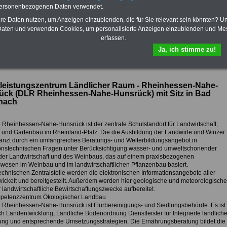
das
Formular
Krankenkassen
-
eingebunden. Einfach
personenbezogenen Daten verwendet.
ausfüllen
Zahnzusatzversicherung
-
oder schreiben Sie uns eine
E-
Vorteile der Privaten
Mail.
hre Daten nutzen, um Anzeigen einzublenden, die für Sie relevant sein könnten? U
Krankenversicherung
aten und verwenden Cookies, um personalisierte Anzeigen einzublenden und Me
erfassen.
Ja, ich stimme zu!
ur Übersicht Arbeitgeber B
tleistungszentrum Ländlicher Raum - Rheinhessen-Nahe-
ück (DLR Rheinhessen-Nahe-Hunsrück) mit Sitz in Bad
nach
Rheinhessen-Nahe-Hunsrück ist der zentrale Schulstandort für Landwirtschaft,
und Gartenbau im Rheinland-Pfalz. Die die Ausbildung der Landwirte und Winzer
änzt durch ein umfangreiches Beratungs- und Weiterbildungsangebot in
onstechnischen Fragen unter Berücksichtigung wasser- und umweltschonender
er Landwirtschaft und des Weinbaus, das auf einem praxisbezogenen
wesen im Weinbau und im landwirtschaftlichen Pflanzenbau basiert.
echnischen Zentralstelle werden die elektronischen Informationsangebote aller
ickelt und bereitgestellt. Außerdem werden hier geologische und meteorologische
 landwirtschaftliche Bewirtschaftungszwecke aufbereitet.
petenzzentrum Ökologischer Landbau
Rheinhessen-Nahe-Hunsrück ist Flurbereinigungs- und Siedlungsbehörde. Es ist
ch Landentwicklung, Ländliche Bodenordnung Dienstleister für Integrierte ländlich
ung und entsprechende Umsetzungsstrategien. Die Ernährungsberatung bildet die