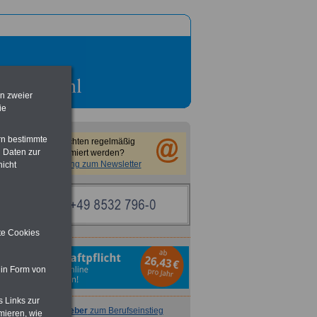
en zweier
ie
rn bestimmte
Sie möchten regelmäßig
 Daten zur
informiert werden?
Anmeldung zum Newsletter
nicht
ite Cookies
 in Form von
s Links zur
Ratgeber
zum Berufseinstieg
mieren, wie