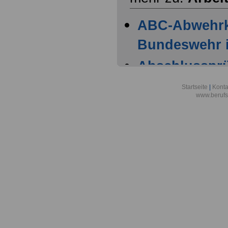
ABC-Abwehr
Bundeswehr i
Abschlussprüf
Berlin
Startseite
|
Konta
www.berufs
Akademie der
Aktionsgemei
den Frieden e
Alexander-vo
in Bonn
Alfred-Wegene