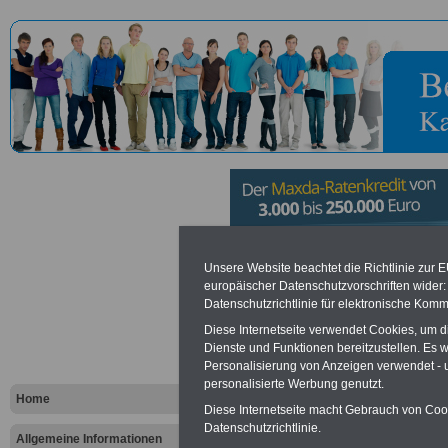
Verbandsg
Unsere Website beachtet die Richtlinie zur 
europäischer Datenschutzvorschriften wide
Datenschutzrichtlinie für elektronische Komm
Hönningen
Diese Internetseite verwendet Cookies, um 
Dienste und Funktionen bereitzustellen. Es
Personalisierung von Anzeigen verwendet - un
Vorteile für den öffentlichen Dien
personalisierte Werbung genutzt.
Vergleichen und sparen
:
Home
Bausparen schon ab 16 Jahren
Diese Internetseite macht Gebrauch von Cooki
Berufsunfähigkeitsabsicherung
Datenschutzrichtlinie.
Allgemeine Informationen
Krankenzusatzversicherung
-