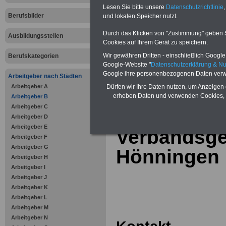
Online-Vergleich Gesetzliche
Lesen Sie bitte unsere
Datenschutzrichtlinie
,
Krankenkassen
-
Berufsbilder
und lokalen Speicher nutzt.
Zahnzusatzversicherung
-
Vorteile der Privaten
Durch das Klicken von "Zustimmung" geben Sie
Ausbildungsstellen
Krankenversicherung
Cookies auf Ihrem Gerät zu speichern.
Wir gewähren Dritten - einschließlich Google -
Berufskategorien
Google-Website "
Datenschutzerklärung & N
Google ihre personenbezogenen Daten verw
Arbeitgeber nach Städten
Arbeitgeber A
zurück zur Über
Dürfen wir Ihre Daten nutzen, um Anzeigen 
erheben Daten und verwenden Cookies, 
Arbeitgeber B
Arbeitgeber C
Arbeitgeber D
Arbeitgeber E
Verbandsg
Arbeitgeber F
Arbeitgeber G
Hönningen
Arbeitgeber H
Arbeitgeber I
Arbeitgeber J
Arbeitgeber K
Arbeitgeber L
Arbeitgeber M
Arbeitgeber N